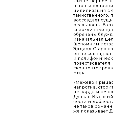
жизнетворное, н
в противостояни
цивилизация с 
таинственного, 
воссоздает сущн
реальность. В е
сверхличных цен
обречены блужда
изначальная цел
(вспомним исто
Эддард Старк на
он не совпадает
и полифоническ
повествователя,
сконцентрирован
мира.
«Межевой рыцарь
напротив, стро
не лорда и не н
Дункан Высокий
чести и доблест
не таков роман
же показывает Д