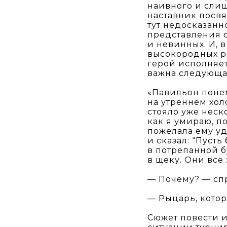
наивного и слиш
наставник посвя
тут недосказанн
представления 
и невинных. И, 
высокородных р
герой исполняет
важна следующая
«Павильон поне
на утреннем хол
стояло уже неск
как я умираю, п
пожелала ему уд
и сказал: “Пуст
в потрепанной б
в щеку. Они все 
— Почему? — спр
— Рыцарь, котор
Сюжет повести 