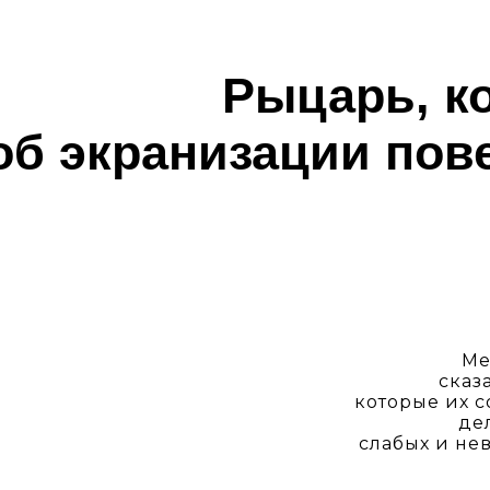
Рыцарь, к
об экранизации пов
Ме
сказ
которые их с
де
слабых и нев