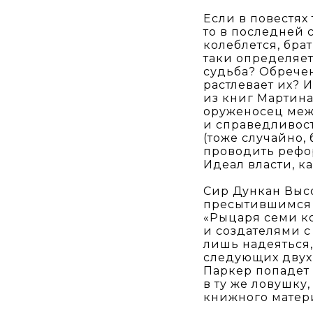
Если в повестях
то в последней 
колеблется, бра
таки определяе
судьба? Обречен
растлевает их? 
из книг Мартин
оруженосец меж
и справедливост
(тоже случайно, 
проводить рефор
Идеал власти, к
Сир Дункан Выс
пресытившимся 
«Рыцаря семи ко
и создателями с
лишь надеяться,
следующих двух 
Паркер попадет
в ту же ловушку
книжного материа