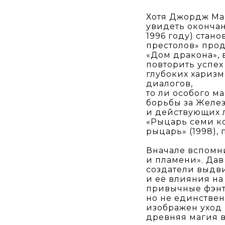
Хотя Джордж Мар
увидеть окончан
1996 году) стан
престолов» про
«Дом дракона», 
повторить успех
глубоких хариз
диалогов,
то ли особого м
борьбы за Желез
и действующих 
«Рыцарь семи к
рыцарь» (1998),
Вначале вспомн
и пламени». Дав
создатели выдви
и её влияния на
привычные фэнте
но не единствен
изображен уход 
древняя магия в