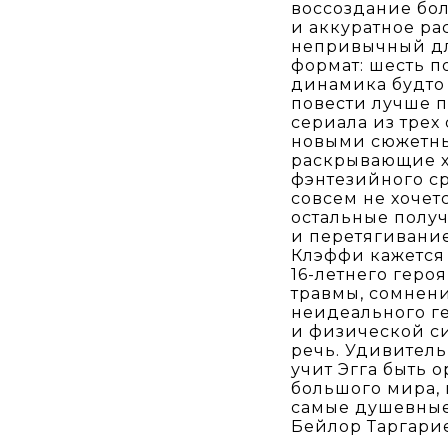
воссоздание бол
и аккуратное ра
непривычный дл
формат: шесть п
динамика будто
повести лучше 
сериала из трех
новыми сюжетны
раскрывающие х
фэнтезийного ср
совсем не хочет
остальные получ
и перетягивание
Клэффи кажется 
16-летнего геро
травмы, сомнени
неидеального ге
и физической си
речь. Удивитель
учит Эгга быть 
большого мира,
самые душевные
Бейлор Таргари