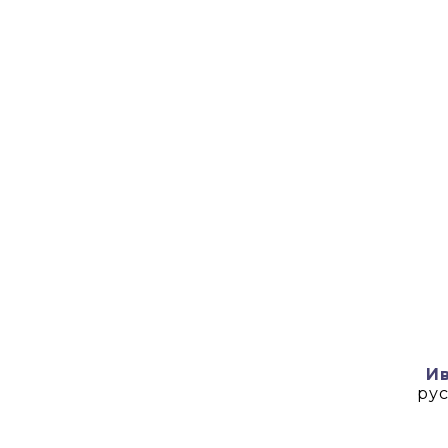
И
рус