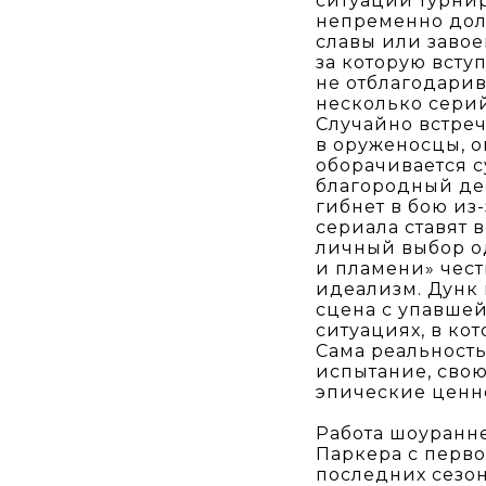
ситуации турнир
непременно дол
славы или заво
за которую всту
не отблагодарив
несколько серий
Случайно встре
в оруженосцы, о
оборачивается 
благородный дес
гибнет в бою из-
сериала ставят 
личный выбор од
и пламени» чест
идеализм. Дунк 
сцена с упавшей
ситуациях, в ко
Сама реальность 
испытание, сво
эпические ценн
Работа шоуранн
Паркера с перво
последних сезон