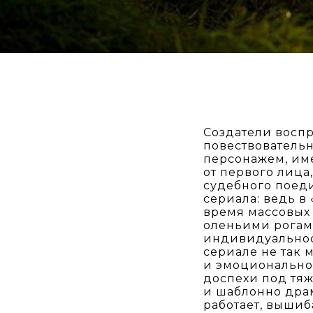
Создатели восп
повествователь
персонажем, им
от первого лица
судебного поед
сериала: ведь в
время массовых
оленьими рогам
индивидуальнос
сериале не так 
и эмоционально:
доспехи под тя
и шаблонно драм
работает, вышиб