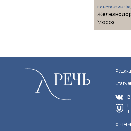
Константин Фа
Железнодо
Мороз
Редакц
Стать 
В
П
Т
© «Реч