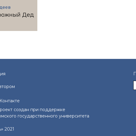
деев
рожный Дед
ия
П
автором
Контакте
роект создан при поддержке
омского государственного университета
ь» 2021