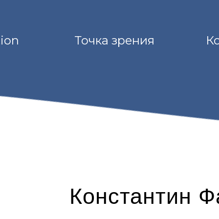
tion
Точка зрения
К
Константин Ф