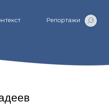
онтекст
Репортажи
адеев