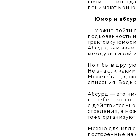
шутить — иногда
понимают мой ю
— Юмор и абсур
— Можно пойти п
подкованность и 
трактовку юмори
Абсурд замыкае
между логикой и
Но я бы в другу
Не знаю, к каки
Может быть, даже
описания. Ведь с
Абсурд — это ни
по себе — что о
с действительно
страдания, а мо
тоже организуют
Можно для иллю
построенные на 