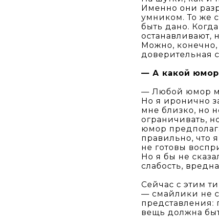
Именно они разр
умником. То же 
быть дано. Когд
останавливают, н
Можно, конечно,
доверительная с
— А какой юмо
— Любой юмор мн
Но я иронично з
мне близко, но н
ограничивать, н
юмор предполага
правильно, что я
не готовы воспр
Но я бы не сказа
слабость, вредн
Сейчас с этим т
— смайлики не с
представления: 
вещь должна быт