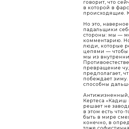
говорит, что се
в которой в фар
происходящие. 
Но это, наверное
падальщики себе
стороны: мы — м
комментарию. Но
люди, которые р
цепями — чтобы
мы из внутренни
Противоестествен
превращение чу
предполагает, ч
побеждает зиму.
способны дальше
Антижизненный,
Кертеса «Кадиш
решает не заводи
в этом есть что
быть в мире сме
конечно, в опре
тоже софистична