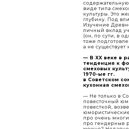
содержательную
виде типа смехо
культуры. Это же
глубину. Под вл
Изучение Древн
личный вклад у
(он, по сути, в 
тоже подготовле
а не существует
— В XX веке в 
тенденция к ф
смеховых культ
1970-ые гг.
в Советском со
кухонная смехо
— Не только в С
повесточный юмо
повесткой, возв
юмористические 
про очень многи
про гендерные р
можно? Недавно 