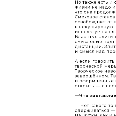
Но также есть и
жизни не надо и
что она продолж
Смеховое станов
освобождает от 
в некультурную 
используется вл
Властные элиты 
смысловые подпо
дистанции. Элит
и смысл над про
А если говорить
творческой меры
Творческое нев
завершённом. Тв
и оформленные 
открыты — с пос
—Что заставляе
— Нет какого-то
сдерживаться — 
На шутки, как и