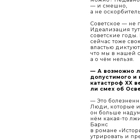
— и смешно,
а не оскорбител
Советское — не п
Идеализация тут
советские годы.
сейчас тоже сво
властью диктуютс
что мы в нашей 
а о чём нельзя.
— А возможно л
допустимого и 
катастроф XX в
ли смех об Осв
— Это болезненн
Люди, которые и
он больше надум
нём какая-то лж
Барнс
в романе «Истор
утрировать и пр