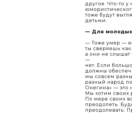
другое. Что-то у
юмористического
тоже будут выг
детьми.
— Для молодых 
— Тоже умер — е
ты сверяешь как
а они не слышат
—
нет. Если больш
должны обеспеч
мы совсем разны
разный народ по
Онегина» — это 
Мы хотим своих 
По мере своих в
преодолеть. Буд
преодолевать. П