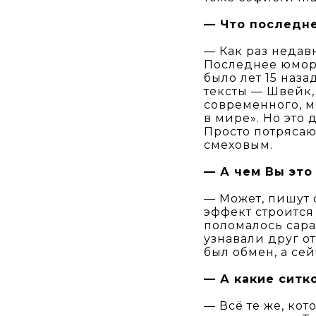
— Что последн
— Как раз недавн
Последнее юмори
было лет 15 наз
тексты — Швейк,
современного, м
в мире». Но это 
Просто потрясаю
смеховым.
— А чем Вы это
— Может, пишут 
эффект строится 
поломалось сара
узнавали друг от
был обмен, а сей
— А какие ситк
— Всё те же, ко