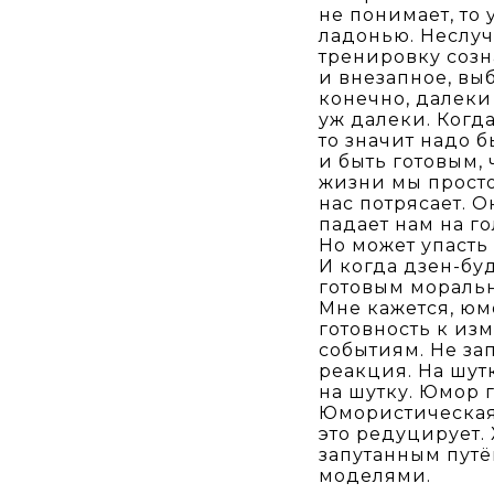
не понимает, то
ладонью. Неслуч
тренировку созн
и внезапное, вы
конечно, далеки 
уж далеки. Когда
то значит надо 
и быть готовым,
жизни мы просто
нас потрясает. О
падает нам на го
Но может упасть 
И когда дзен-бу
готовым моральн
Мне кажется, юм
готовность к из
событиям. Не за
реакция. На шутк
на шутку. Юмор г
Юмористическая 
это редуцирует. 
запутанным пут
моделями.