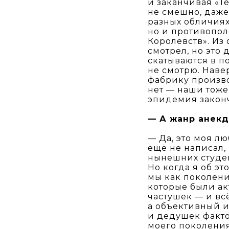
и заканчивая «
не смешно, даже
разных обличиях
но и противопол
Королевств». Из
смотрел, но это 
скатываются в п
не смотрю. Навер
фабрику произво
нет — наши тоже
эпидемия законч
— А жанр анекд
— Да, это моя л
ещё не написал,
нынешних студент
Но когда я об э
мы как поколени
которые были ак
частушек — и вс
а объективный и
и дедушек факто
моего поколения