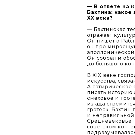
— В ответе на 
Бахтина: какое
XX века?
— Бахтинская те
отражает культу
Он пишет о Рабле
он про мироощущ
аполлонической
Он собрал и обоб
до большого кон
В XIX веке госп
искусства, связ
А сатирическое 
писать историю л
смеховое и гроте
из ада стремитс
гротеск. Бахтин
и неправильной,
Средневековье. П
советском контек
подразумевалась