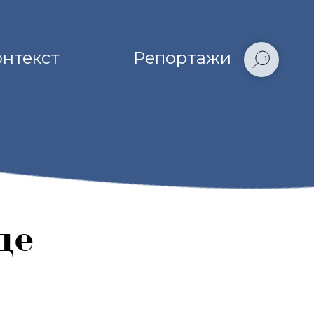
онтекст
Репортажи
де