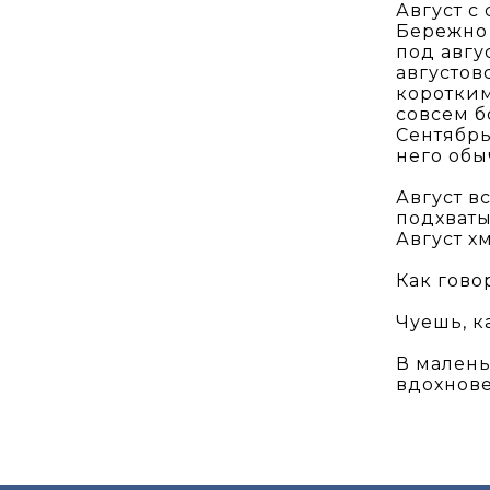
Август с
Бережно 
под авгу
августов
коротким
совсем б
Сентябрь
него обы
Август в
подхваты
Август х
Как гово
Чуешь, к
В малень
вдохнове