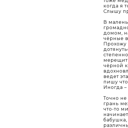
тоже мед
когда я 
Слышу пр
В малень
громадно
домом, н
чёрные в
Прохожу 
дотянуть
степенно
мерещитс
чёрной к
вдохновл
ведет эт
пишу что
Иногда –
Точно не
грань ме
что-то м
начинает
бабушка,
различны