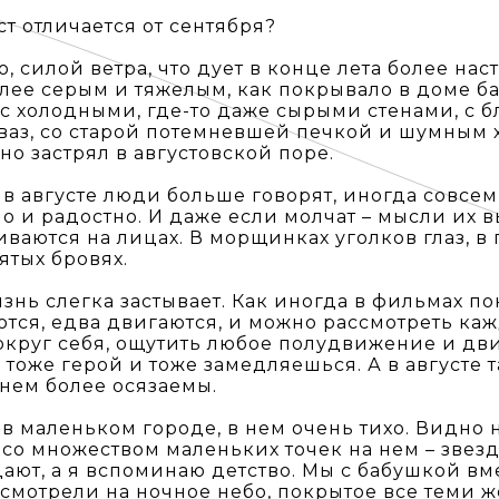
ст отличается от сентября?
, силой ветра, что дует в конце лета более на
олее серым и тяжелым, как покрывало в доме б
с холодными, где-то даже сырыми стенами, с 
ваз, со старой потемневшей печкой и шумным
но застрял в августовской поре.
, в августе люди больше говорят, иногда совсе
о и радостно. И даже если молчат – мысли их 
ваются на лицах. В морщинках уголков глаз, в 
тых бровях.
знь слегка застывает. Как иногда в фильмах по
тся, едва двигаются, и можно рассмотреть к
округ себя, ощутить любое полудвижение и дв
– тоже герой и тоже замедляешься. А в августе
нем более осязаемы.
 в маленьком городе, в нем очень тихо. Видно 
 со множеством маленьких точек на нем – звезд
дают, а я вспоминаю детство. Мы с бабушкой вм
 смотрели на ночное небо, покрытое все теми ж