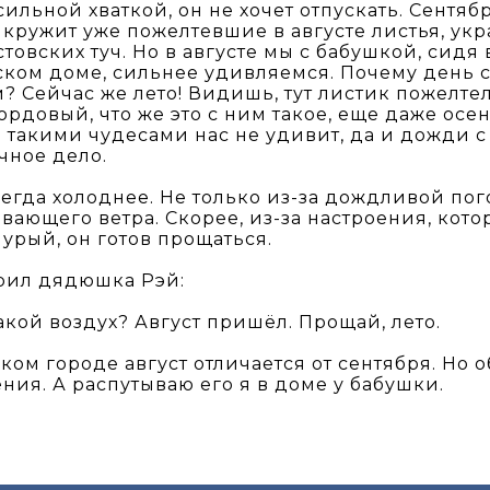
 сильной хваткой, он не хочет отпускать. Сентяб
кружит уже пожелтевшие в августе листья, укр
стовских туч. Но в августе мы с бабушкой, сид
ском доме, сильнее удивляемся. Почему день с
? Сейчас же лето! Видишь, тут листик пожелтел?
ордовый, что же это с ним такое, еще даже осен
 такими чудесами нас не удивит, да и дожди 
чное дело.
сегда холоднее. Не только из-за дождливой по
вающего ветра. Скорее, из-за настроения, котор
мурый, он готов прощаться.
рил дядюшка Рэй:
акой воздух? Август пришёл. Прощай, лето.
ком городе август отличается от сентября. Но о
ния. А распутываю его я в доме у бабушки.