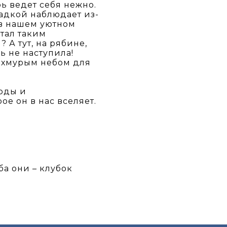
рь ведет себя нежно.
адкой наблюдает из-
я в нашем уютном
тал таким
 А тут, на рябине,
ь не наступила!
с хмурым небом для
годы и
ое он в нас вселяет.
ба они – клубок