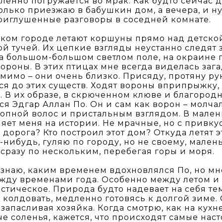
ленно погружается во мрак. Как будто сейчас де
только приезжаю в бабушкин дом, а вечера, и ну
иглушенные разговоры в соседней комнате.
ком городе летают коршуны прямо над детско
й тучей. Их цепкие взгляды неустанно следят з
а большом-большом светлом поле, на окраине 
ороны. В этих птицах мне всегда виделась зага
мимо – они очень близко. Присяду, протяну ру
ся до этих существ. Ходят вороны вприпрыжку,
. В их образе, в скрюченном клюве и благород
я Эдгар Аллан По. Он и сам как ворон – молча
опной волос и пристальным взглядом. В мален
яет меня на истории. Не мрачные, но с привку
а дорога? Кто построил этот дом? Откуда летят 
-нибудь, гуляю по городу, но не своему, малень
 сразу по нескольким, перебегая горы и моря.
 знаю, каким временем вдохновлялся По, но мн
жду временами года. Особенно между летом и о
истическое. Природа будто надевает на себя т
 колдовать, медленно готовясь к долгой зиме. 
 запасливая хозяйка. Когда смотрю, как на кухн
е соленья, кажется, что происходят самые нас