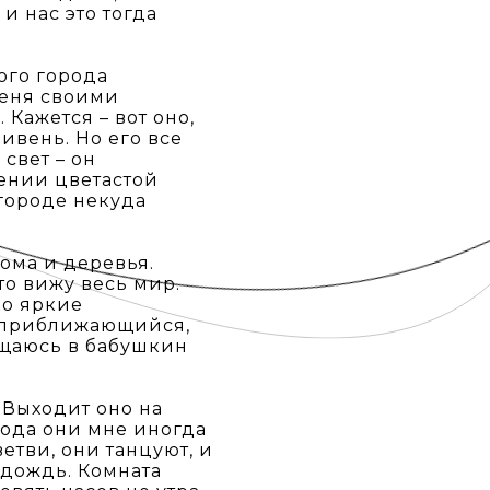
 и нас это тогда
ого города
меня своими
Кажется – вот оно,
ивень. Но его все
свет – он
жении цветастой
городе некуда
ома и деревья.
то вижу весь мир.
ько яркие
ю приближающийся,
ащаюсь в бабушкин
 Выходит оно на
рода они мне иногда
етви, они танцуют, и
о дождь. Комната