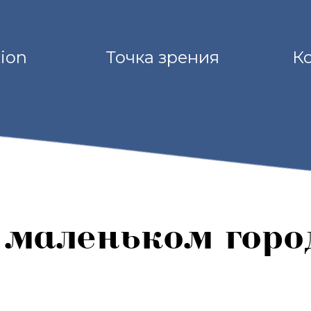
tion
Точка зрения
К
 маленьком горо