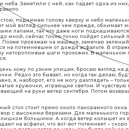
 неба. Заметили с ней, как падает одна из них,
разило.
 стою, поднимаю голову кверху и небо маленьк
ет мой взгляд сильнее чем прежде, обнимает 
ми лапами, так что даже ноги подкашиваются. 
до мной, сейчас точно-точно пойдет сильный л
т. Позже проезжаю на машине, замечаю зеленый 
ся на потемневшем от дождя асфальте. В отра
у неторопливые шаги прохожих. В маленьком 
ся.
ень хожу по узким улицам, бросаю взгляд на д
чки. Редко это бывает, но когда так делаю, буд
авно, я, наоборот, его не могу разглядеть – тол
атые кружочки, играющие светом. И чувству
вающий на руки ветер сентября. Потом возвр
ый стол стоит прямо около панорамного окна.
вор с высокими березами. Для маленького го
слишком большими. А когда ветер колышет их в
адают на асфальт, что вот-вот потемнеет – скор