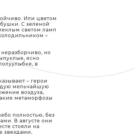
стойчиво. Или цветом
абушки. С зеленой
блеклым светом ламп
 холодильником –
м неразборчиво, но
выпуклые, ясно
полуулыбке, в
казывают – герои
аждую мельчайшую
ижение воздуха,
 такие метаморфозы
небо полностью, без
ами. В августе они
есте стояли на
е звездами,