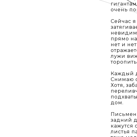
гигантами
очень по
Сейчас я
затягива
невидимы
прямо на
нет и не
отражает
лужи виж
торопить
Каждый д
Снимаю о
Хотя, заб
переливч
подхваты
дом.
Письменн
задний д
кажутся 
листья п