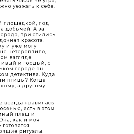
вять часов не утра,
жно уезжать к себе.
й площадкой, под
а добычей. А за
города, приютились
дочная красота.
ку и уже могу
 но неторопливо,
ном взгляде
ливый и гордый, с
ьком городе он
сом детектива. Куда
эти птицы? Когда
кому, а другому.
е всегда нравилась
сенью, есть в этом
емный плащ и
Она, как и моя
е готовятся
тоящие ритуалы.