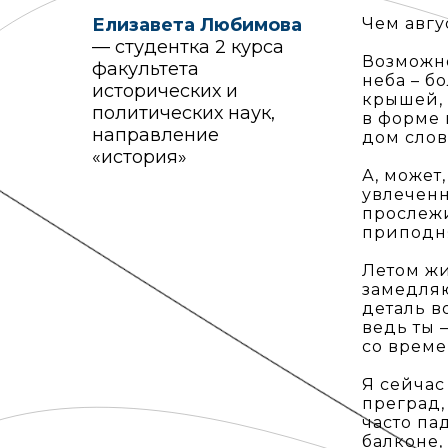
Елизавета Любимова
Чем авгу
— студентка 2 курса
Возможно
факультета
неба – б
исторических и
крышей, 
политических наук,
в форме 
направление
дом слов
«история»
А, может
увлеченн
прослежи
приподня
Летом жи
замедляю
деталь в
ведь ты 
со време
Я сейчас
преград,
часто па
балконе,