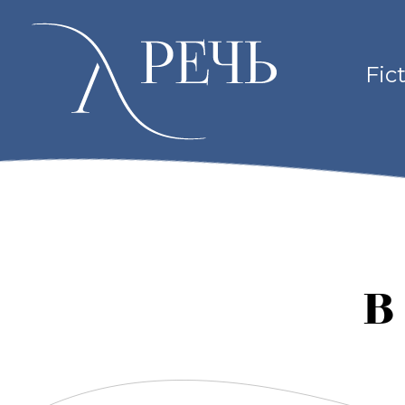
Fic
В