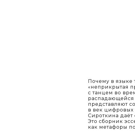
Почему в языке 
«неприкрытая п
с танцем во вр
распадающейся 
представляют со
в век цифровых
Сироткина даёт о
Это сборник эс
как метафоры п