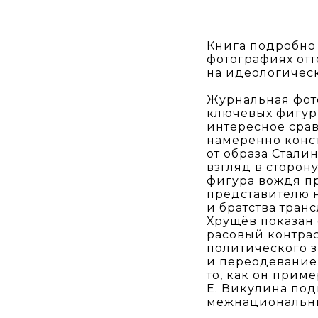
Книга подробно 
фотографиях отт
на идеологичес
Журнальная фот
ключевых фигур
интересное срав
намеренно конст
от образа Стали
взгляд в сторон
фигура вождя п
представителю н
и братства тра
Хрущёв показан
расовый контрас
политического 
и переодевание
то, как он прим
Е. Викулина под
межнациональны