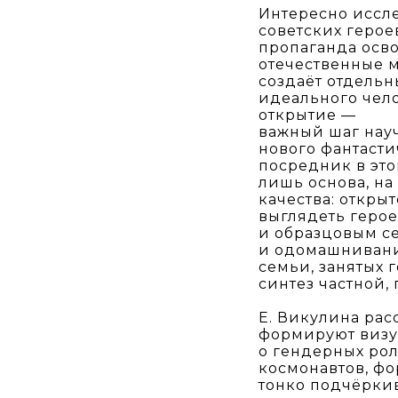
Интересно иссл
советских герое
пропаганда осво
отечественные 
создаёт отдельн
идеального чело
открытие —
важный шаг нау
нового фантасти
посредник в это
лишь основа, на
качества: откры
выглядеть герое
и образцовым с
и одомашнивани
семьи, занятых 
синтез частной
Е. Викулина рас
формируют визу
о гендерных рол
космонавтов, ф
тонко подчёрки