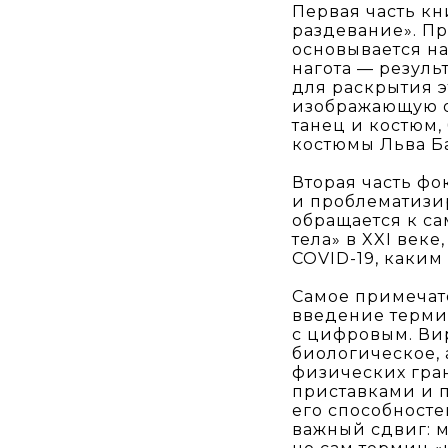
Первая часть к
раздевание». Пр
основывается на
нагота — резуль
для раскрытия 
изображающую о
танец и костюм,
костюмы Льва Ба
Вторая часть ф
и проблематизир
обращается к с
тела» в XXI век
COVID-19, каким
Самое примечат
введение термин
с цифровым. Вир
биологическое,
физических гра
приставками и 
его способносте
важный сдвиг: м