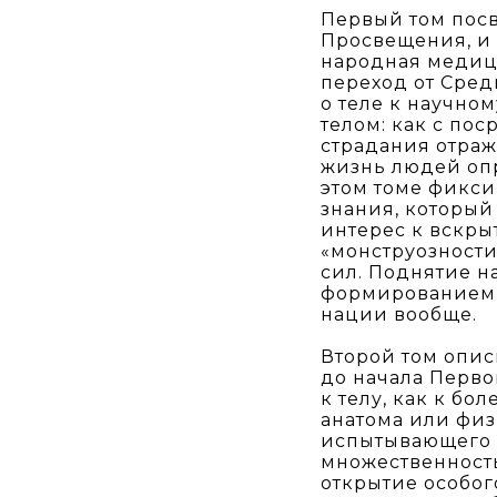
Первый том посв
Просвещения, и ч
народная медици
переход от Сред
о теле к научно
телом: как с по
страдания отраж
жизнь людей опр
этом томе фикси
знания, который
интерес к вскры
«монструозности
сил. Поднятие н
формированием 
нации вообще.
Второй том опи
до начала Перво
к телу, как к бо
анатома или физ
испытывающего н
множественность
открытие особог