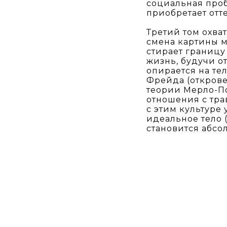
социальная проб
приобретает отт
Третий том охва
смена картины м
стирает границу
жизнь, будучи от
опирается на тел
Фрейда (открове
теории Мерло-По
отношения с тр
с этим культуре
идеальное тело 
становится абсо