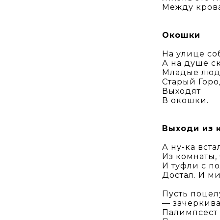
Между крова
Окошки
На улице со
А на душе с
Младые люд
Старый Горо
Выходят
В окошки.
Выходи из к
А ну-ка вст
Из комнаты,
И туфли с п
Достал. И м
Пусть поцел
— зачеркива
Палимпсест 