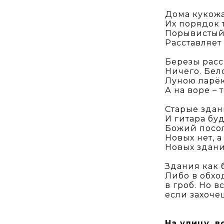
Дома кукожа
Их порядок 
Порывистый
Расставляет 
Березы расс
Ничего. Бел
Луною ларёк 
А на воре – 
Старые здан
И гитара буд
Божий посол
Новых нет, а
Новых здани
Здания как 
Либо в обхо
в гроб. Но 
если захоче
На улицу, в