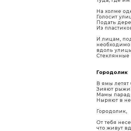
Туда, где и
На холме оде
Голосит ули
Подать дер
Из пластико
И лицам, по
необходимо
вдоль улицы
Стеклянные 
Городолик
В ямы летят
Зияют рыжи
Мамы парадн
Ныряют в н
Городолик,
От тебя несе
что живут в