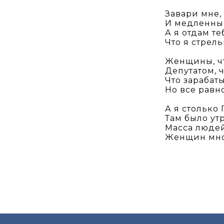
Завари мне,
И медленный
А я отдам т
Что я стрел
Женщины, чт
Депутатом, 
Что зарабат
Но все равн
А я столько
Там было утр
Масса людей 
Женщин мног