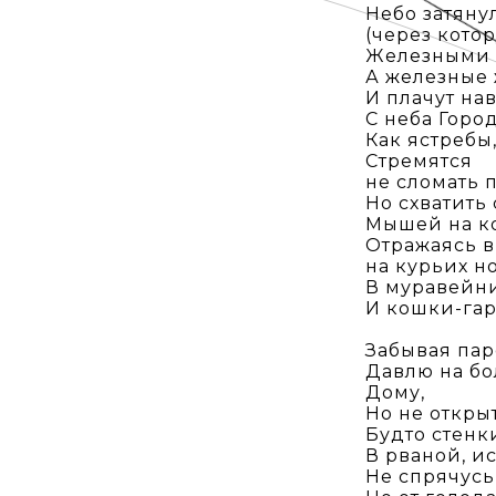
Небо затяну
(через кото
Железными 
А железные 
И плачут на
С неба Горо
Как ястребы
Стремятся
не сломать 
Но схватить
Мышей на ко
Отражаясь в
на курьих н
В муравейни
И кошки-га
Забывая пар
Давлю на бо
Дому,
Но не откры
Будто стенк
В рваной, и
Не спрячусь 