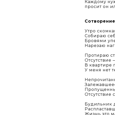
Каждому нуж
просит он и
Сотворение
Утро скомка
Собираю себ
Бровями упе
Нарезаю наг
Протираю ст
Отсутствие 
В квартире п
У меня нет т
Непрочитан
Залежавшее
Пропущенны
Отсутствие с
Будильник д
Распластавш
Жизнь это 