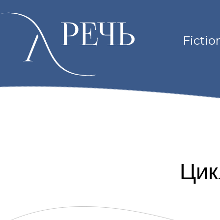
Fictio
Цик