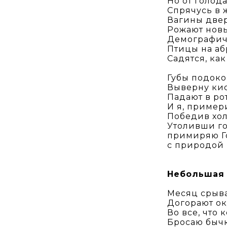
Но от голод
Спрячусь в 
Вагины две
Рожают нов
Демографич
Птицы на а
Садятся, ка
Губы подоко
Выверну кист
Падают в ро
И я, пример
Победив хол
Утоливши го
примиряю Г
с природой
Небольшая 
Месяц срыва
Догорают ок
Во все, что 
Бросаю бычк