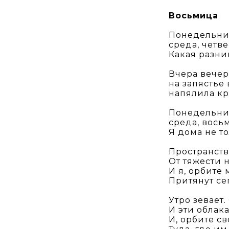
Восьмица
Понедельник
среда, четве
Какая разни
Вчера вечер
на запястье 
напялила кр
Понедельник
среда, вось
Я дома не т
Пространств
От тяжести 
И я, орбите
Притянут се
Утро зевает.
И эти облак
И, орбите с