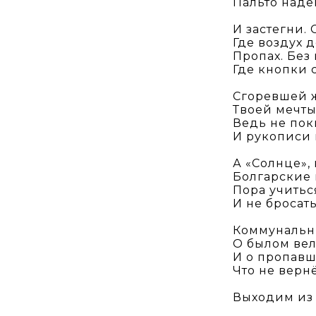
Пальто наден
И застегни. 
Где воздух
Пропах. Без
Где кнопки 
Сгоревшей ж
Твоей мечты
Ведь не по
И рукописи н
А «Солнце», 
Болгарские 
Пора учитьс
И не бросать
Коммунальн
О былом ве
И о пропав
Что не верн
Выходим из 