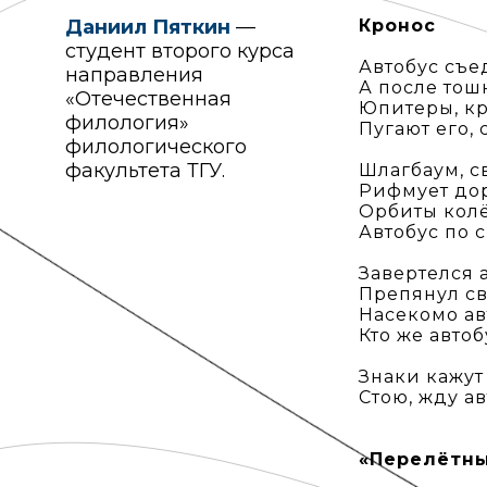
Даниил Пяткин
—
Кронос
студент второго курса
Автобус съе
направления
А после тош
«Отечественная
Юпитеры, кр
филология»
Пугают его, 
филологического
факультета ТГУ.
Шлагбаум, с
Рифмует дор
Орбиты колё
Автобус по с
Завертелся а
Препянул св
Насекомо ав
Кто же авто
Знаки кажут 
Стою, жду а
«Перелётн