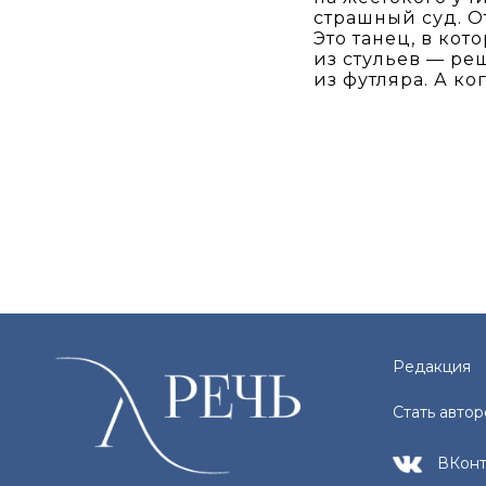
страшный суд. О
Это танец, в ко
из стульев — ре
из футляра. А ко
Редакция
Стать авто
ВКонт