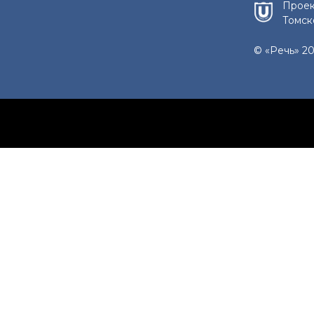
Проек
Томск
© «Речь» 20