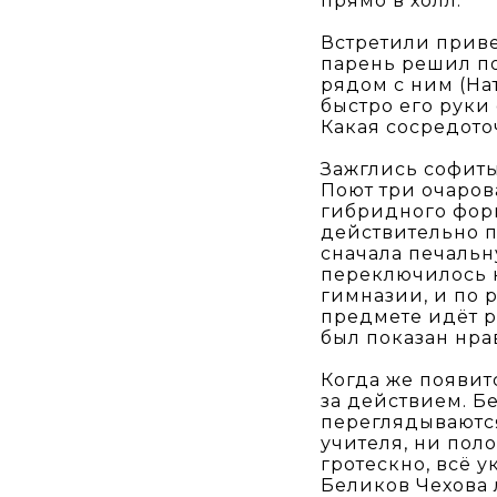
прямо в холл.
Встретили приве
парень решил по
рядом с ним (На
быстро его руки 
Какая сосредоточ
Зажглись софиты
Поют три очаров
гибридного форм
действительно п
сначала печальн
переключилось 
гимназии, и по 
предмете идёт р
был показан нрав
Когда же появит
за действием. Б
переглядываются
учителя, ни пол
гротескно, всё у
Беликов Чехова 