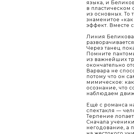
языка, и Белико
в пластическом 
из основных. То
знаменитое «как
эффект. Вместе с
Линия Беликова 
разворачиваетс
Через танец пок
Помните пантоми
из важнейших т
окончательно от
Варвара не спос
потому что он са
мимическое: как 
осознание, что 
наблюдаем движ
Ещё с романса н
спектакля — чел
Терпение лопаетс
Сначала ученики
негодование, а 
на жестокого уч